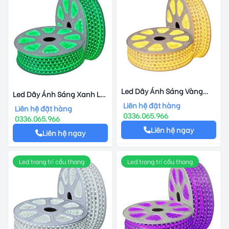
Led Dây Ánh Sáng Vàng
Led Dây Ánh Sáng Xanh Lá
Duhal 6w
Duhal 6w
Liên hệ đặt hàng
Liên hệ đặt hàng
0336.065.966
0336.065.966
Liên hệ ngay
Liên hệ ngay
Led trang trí cầu thang
Led trang trí cầu thang