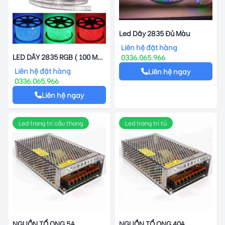
Led Dây 2835 Đủ Màu
Liên hệ đặt hàng
LED DÂY 2835 RGB ( 100 MÉT
0336.065.966
)
Liên hệ đặt hàng
Liên hệ ngay
0336.065.966
Liên hệ ngay
Led trang trí cầu thang
Led trang trí tủ
NGUỒN TỔ ONG 5A
NGUỒN TỔ ONG 40A