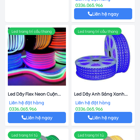
0336.065.966
Liên hệ ngay
Led trang trí cầu thang
Led trang trí cầu thang
Led Dây Flex Neon Cuộn
Led Dây Anh Sáng Xanh
100m
Lam Duhal 6w
Liên hệ đặt hàng
Liên hệ đặt hàng
0336.065.966
0336.065.966
Liên hệ ngay
Liên hệ ngay
Led trang trí tủ
Led trang trí tủ