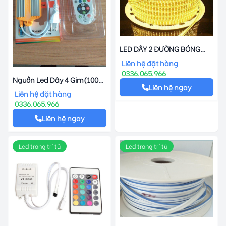
LED DÂY 2 ĐƯỜNG BÓNG
2835 (CUỘN 100 MÉT ĐỦ )
Liên hệ đặt hàng
0336.065.966
Nguồn Led Dây 4 Gim(100
Liên hệ ngay
Mét)
Liên hệ đặt hàng
0336.065.966
Liên hệ ngay
Led trang trí tủ
Led trang trí tủ