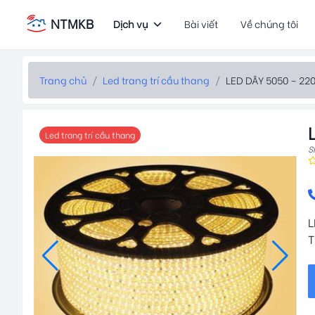
NTMKB
Dịch vụ
Bài viết
Về chúng tôi
Trang chủ
/
Led trang trí cầu thang
/
LED DÂY 5050 – 22
Led trang trí cầu thang
S
L
T