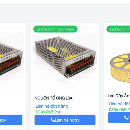
Led trang trí cầu thang
Led trang trí
Led Dây Án
NGUỒN TỔ ONG 10A
6w
Liên hệ đặ
Liên hệ đặt hàng
0336.065.
0336.065.966
gay
Liên hệ ngay