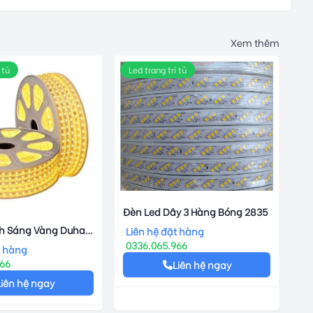
Xem thêm
 tủ
Led trang trí tủ
Đèn Led Dây 3 Hàng Bóng 2835
h Sáng Vàng Duhal
Liên hệ đặt hàng
0336.065.966
t hàng
966
Liên hệ ngay
Liên hệ ngay