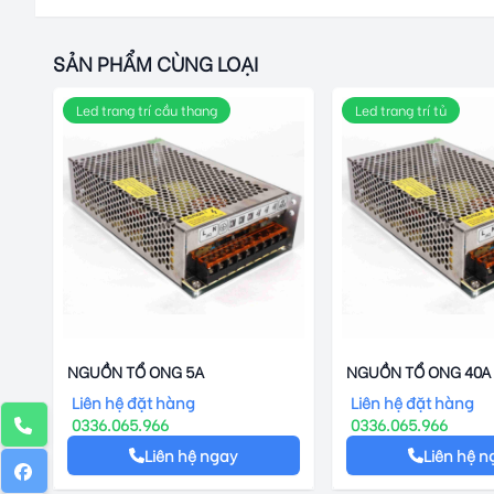
SẢN PHẨM CÙNG LOẠI
Led trang trí cầu thang
Led trang trí tủ
NGUỒN TỔ ONG 5A
NGUỒN TỔ ONG 40A
Liên hệ đặt hàng
Liên hệ đặt hàng
0336.065.966
0336.065.966
Liên hệ ngay
Liên hệ n