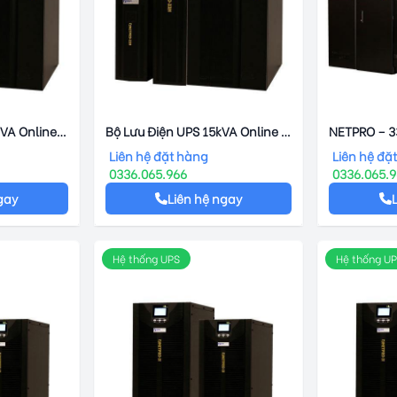
VA Online -
Bộ Lưu Điện UPS 15kVA Online -
NETPRO – 3
Netpro – 33S
Liên hệ đặt hàng
Liên hệ đặ
0336.065.966
0336.065.
gay
Liên hệ ngay
Hệ thống UPS
Hệ thống U