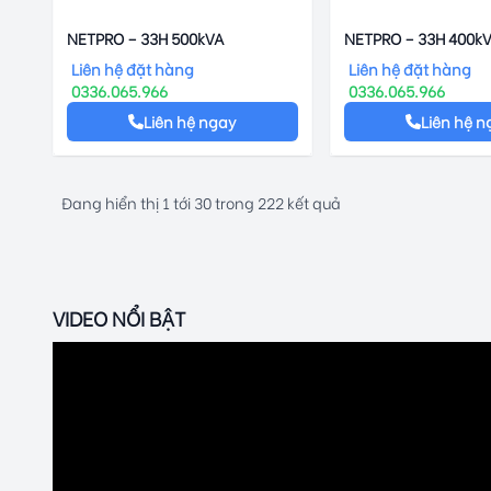
NETPRO – 33H 500kVA
NETPRO – 33H 400k
Liên hệ đặt hàng
Liên hệ đặt hàng
0336.065.966
0336.065.966
Liên hệ ngay
Liên hệ n
Đang hiển thị
1
tới
30
trong
222
kết quả
VIDEO NỔI BẬT