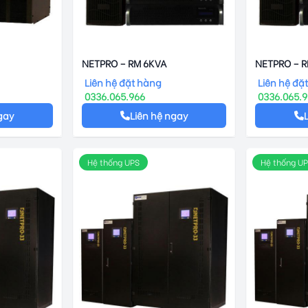
NETPRO – RM 6KVA
NETPRO – 
Liên hệ đặt hàng
Liên hệ đặ
0336.065.966
0336.065.
gay
Liên hệ ngay
Hệ thống UPS
Hệ thống U