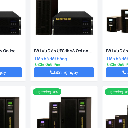
A Online
Bộ Lưu Điện UPS 1KVA Online -
Bộ Lưu Điện
NetPro - RM
NetPro – N
Liên hệ đặt hàng
Liên hệ đặ
0336.065.966
0336.065.
gay
Liên hệ ngay
Hệ thống UPS
Hệ thống U