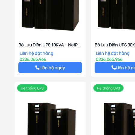
Bộ Lưu Điện UPS 10KVA - NetPro
Bộ Lưu Điện UPS 30K
– 33S
NetPro – 33S
Liên hệ đặt hàng
Liên hệ đặt hàng
0336.065.966
0336.065.966
Liên hệ ngay
Liên hệ n
Hệ thống UPS
Hệ thống UPS