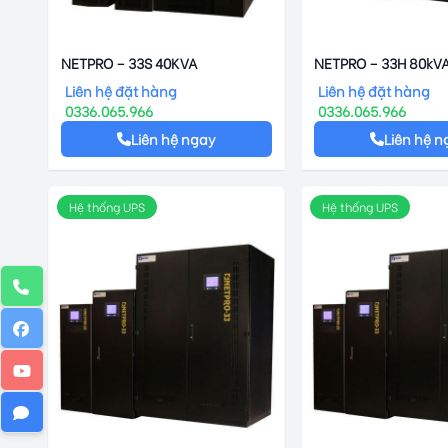
NETPRO – 33S 40KVA
NETPRO – 33H 80kV
Liên hệ đặt hàng
Liên hệ đặt hàng
0336.065.966
0336.065.966
Liên hệ ngay
Liên hệ n
Hệ thống UPS
Hệ thống UPS