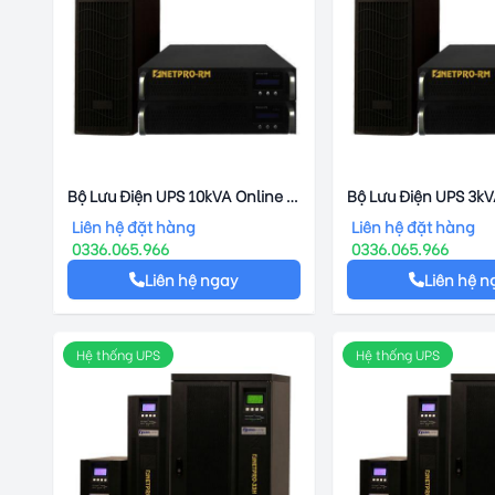
Bộ Lưu Điện UPS 10kVA Online -
Bộ Lưu Điện UPS 3kV
NetPro – RM
NETPRO – RM
Liên hệ đặt hàng
Liên hệ đặt hàng
0336.065.966
0336.065.966
Liên hệ ngay
Liên hệ n
Hệ thống UPS
Hệ thống UPS