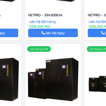
A
NETPRO – 33H 800kVA
NETPRO – 
Liên hệ đặt hàng
Liên hệ đặ
0336.065.966
0336.065.
gay
Liên hệ ngay
Hệ thống UPS
Hệ thống U