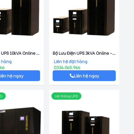
 UPS 10kVA Online -
Bộ Lưu Điện UPS 3kVA Online -
P-11
NETPRO NP11
t hàng
Liên hệ đặt hàng
966
0336.065.966
Liên hệ ngay
Liên hệ ngay
PS
Hệ thống UPS