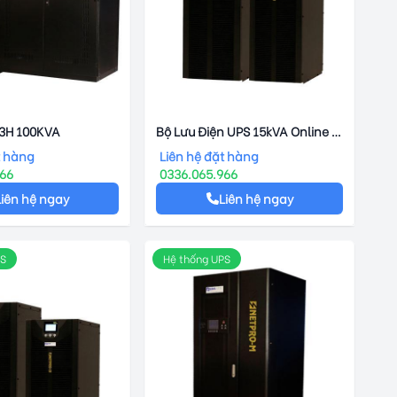
3H 100KVA
Bộ Lưu Điện UPS 15kVA Online -
Netpro – 31S
t hàng
Liên hệ đặt hàng
966
0336.065.966
Liên hệ ngay
Liên hệ ngay
PS
Hệ thống UPS