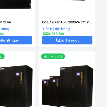
RM 2KVA
Bộ Lưu Điện UPS 2000VA Offline
SERVO-LINE
t hàng
Liên hệ đặt hàng
966
0336.065.966
Liên hệ ngay
Liên hệ ngay
PS
Hệ thống UPS