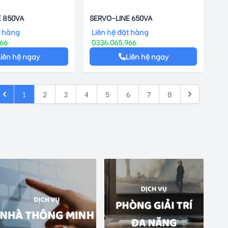
E 850VA
SERVO-LINE 650VA
t hàng
Liên hệ đặt hàng
966
0336.065.966
Liên hệ ngay
Liên hệ ngay
1
2
3
4
5
6
7
8