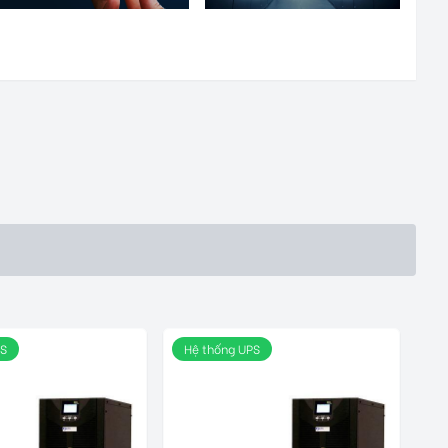
PS
Hệ thống UPS