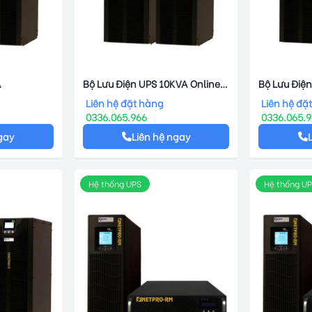
A
Bộ Lưu Điện UPS 10KVA Online
Bộ Lưu Điện
NetPro – 31S
NetPro – 31
Liên hệ đặt hàng
Liên hệ đặ
0336.065.966
0336.065.
gay
Liên hệ ngay
Hệ thống UPS
Hệ thống U