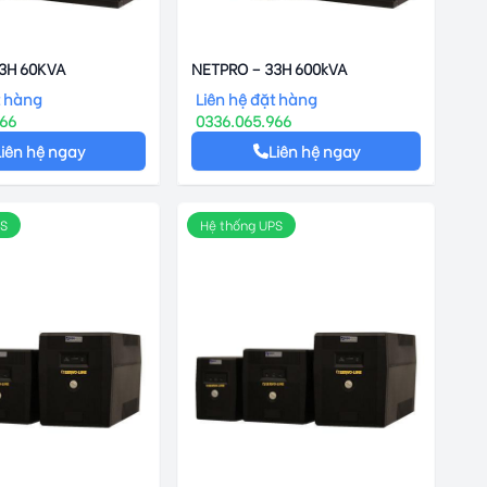
33H 60KVA
NETPRO – 33H 600kVA
t hàng
Liên hệ đặt hàng
966
0336.065.966
Liên hệ ngay
Liên hệ ngay
PS
Hệ thống UPS