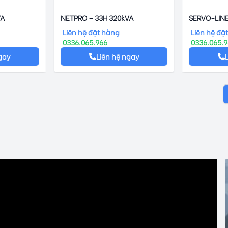
VA
NETPRO – 33H 320kVA
SERVO-LIN
Liên hệ đặt hàng
Liên hệ đặ
0336.065.966
0336.065.
gay
Liên hệ ngay