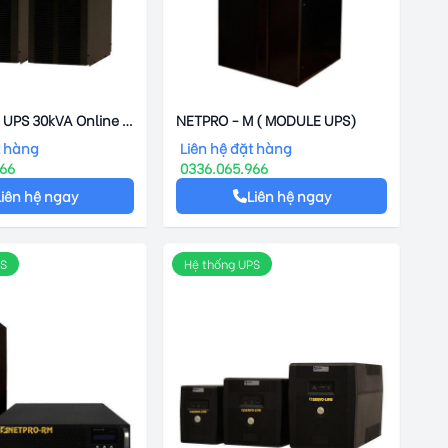
 UPS 30kVA Online -
NETPRO - M ( MODULE UPS)
S
t hàng
Liên hệ đặt hàng
966
0336.065.966
Liên hệ ngay
Liên hệ ngay
PS
Hệ thống UPS