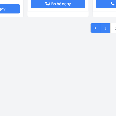
Liên hệ ngay
gay
1