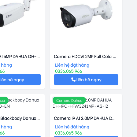
AI 5MP DAHUA DH-
Camera HDCVI 2MP Full Color
49T1P-AS-PV
DAHUA DH-HAC-HFW1239TP-
t hàng
Liên hệ đặt hàng
LED
966
0336.065.966
Liên hệ ngay
Liên hệ ngay
hua
Camera Dahua
 Blackbody Dahua
Camera IP AI 2.0MP DAHUA DH-
0D-EN
IPC-HFW3241MP-AS-I2
t hàng
Liên hệ đặt hàng
966
0336.065.966