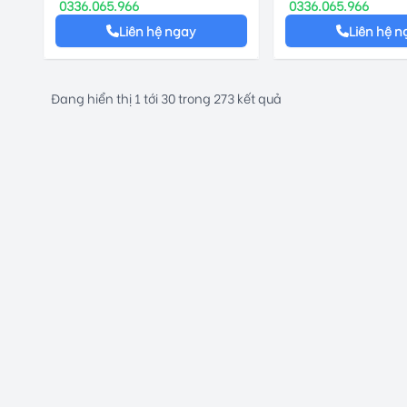
0336.065.966
0336.065.966
Liên hệ ngay
Liên hệ n
Đang hiển thị
1
tới
30
trong
273
kết quả