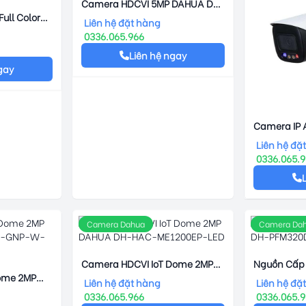
Camera HDCVI 5MP DAHUA DH-
ull Color
HAC-HFW1500TP-A-S2
Liên hệ đặt hàng
W1239TP-
0336.065.966
Liên hệ ngay
gay
Camera IP 
IPC-HFW35
Liên hệ đặ
0336.065.
Camera Dahua
Camera Da
Camera HDCVI IoT Dome 2MP
Nguồn Cấp
ome 2MP
DAHUA DH-HAC-ME1200EP-
DH-PFM32
Liên hệ đặt hàng
Liên hệ đặ
0-GNP-W-
LED
0336.065.966
0336.065.