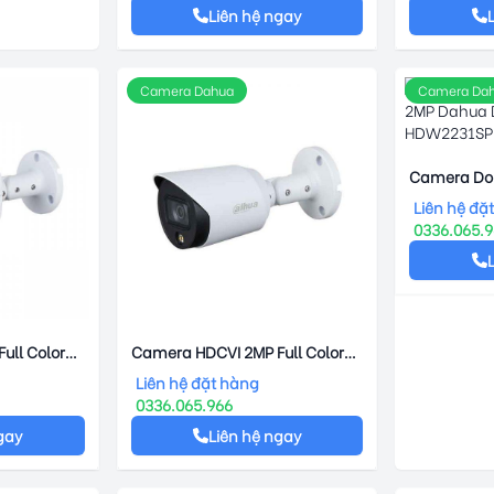
Liên hệ ngay
Camera Dahua
Camera Da
Camera Dom
2MP Dahua
Liên hệ đặ
HDW2231S
0336.065.
ull Color
Camera HDCVI 2MP Full Color
DAHUA DH-HAC-HFW1239TP-
Liên hệ đặt hàng
ED-S2
A-LED
0336.065.966
gay
Liên hệ ngay