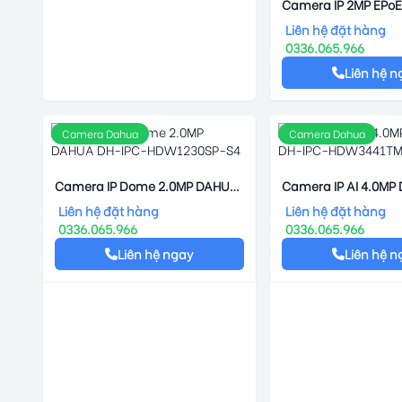
Camera IP 2MP EPo
DH-IPC-HFW4239T
Liên hệ đặt hàng
0336.065.966
Liên hệ n
Camera Dahua
Camera Dahua
Camera IP Dome 2.0MP DAHUA
Camera IP AI 4.0MP
DH-IPC-HDW1230SP-S4
IPC-HDW3441TMP-
Liên hệ đặt hàng
Liên hệ đặt hàng
0336.065.966
0336.065.966
Liên hệ ngay
Liên hệ n