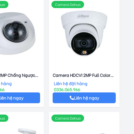
hua
Camera Dahua
 2MP Chống Ngược
Camera HDCVI 2MP Full Color
A DH-IPC-
DAHUA DH-HAC-HDW1239TLP-
t hàng
Liên hệ đặt hàng
FP-AS-S2
LED
966
0336.065.966
Liên hệ ngay
Liên hệ ngay
hua
Camera Dahua