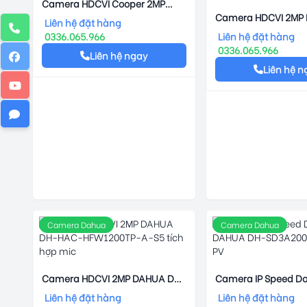
Camera HDCVI Cooper 2MP
DAHUA DH-HAC-B1A21P
Camera HDCVI 2MP F
Liên hệ đặt hàng
DAHUA DH-HAC-HD
0336.065.966
Liên hệ đặt hàng
A-LED
0336.065.966
Liên hệ ngay
Liên hệ n
Camera Dahua
Camera Dahua
Camera HDCVI 2MP DAHUA DH-
Camera IP Speed D
HAC-HFW1200TP-A-S5 Tích
DAHUA DH-SD3A20
Liên hệ đặt hàng
Liên hệ đặt hàng
Hợp Mic
PV