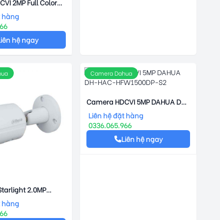
VI 2MP Full Color
-HAC-HDW1239TP-
t hàng
966
Liên hệ ngay
hua
Camera Dahua
Camera HDCVI 5MP DAHUA DH-
HAC-HFW1500DP-S2
Liên hệ đặt hàng
0336.065.966
Liên hệ ngay
tarlight 2.0MP
IPC-HFW2231SP-S-
t hàng
966