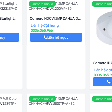
Camera Dahua
Camera Da
tarlight
Camera HDCVI 2MP DAHUA DH-
W3231EP-Z
HAC-HDW1200MP-S5
Liên hệ đặt hàng
0336.065.966
gay
Liên hệ ngay
Camera IP
Sáng DAHU
Liên hệ đặ
HDBW2231
0336.065.
Camera Dahua
Camera Da