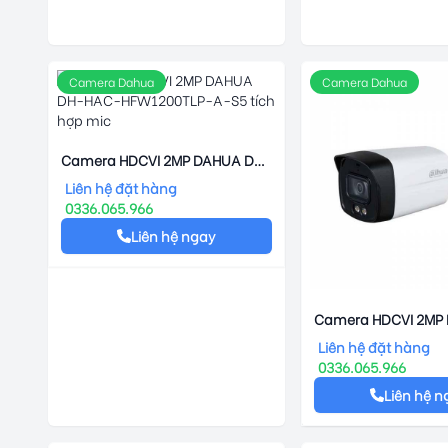
Camera Dahua
Camera Dahua
Camera HDCVI 2MP DAHUA DH-
HAC-HFW1200TLP-A-S5 Tích
Liên hệ đặt hàng
Hợp Mic
0336.065.966
Liên hệ ngay
Camera HDCVI 2MP F
DAHUA DH-HAC-
Liên hệ đặt hàng
HFW1239TLMP-A-L
0336.065.966
Liên hệ n