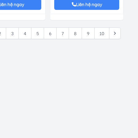
Liên hệ ngay
Liên hệ ngay
2
3
4
5
6
7
8
9
10