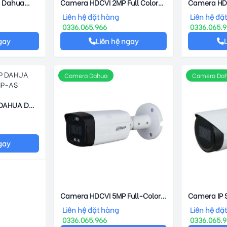
E Dahua
Camera HDCVI 2MP Full Color
Camera HDC
P-ASE
DAHUA DH-HAC-
DAHUA DH
Liên hệ đặt hàng
Liên hệ đặ
HFW1239TLMP-A-LED
LED
0336.065.966
0336.065.
gay
Liên hệ ngay
Camera Dahua
Camera Da
 DAHUA DH-
AS
gay
Camera HDCVI 5MP Full-Color
Camera IP S
DAHUA DH-HAC-ME1509THP-
DAHUA DH-
Liên hệ đặt hàng
Liên hệ đặ
PV
S2
0336.065.966
0336.065.