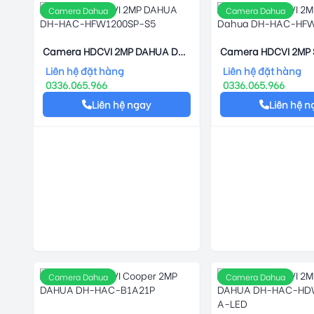
Camera Dahua
Camera Dahua
Camera HDCVI 2MP DAHUA DH-
Camera HDCVI 2MP S
HAC-HFW1200SP-S5
Dahua DH-HAC-HF
Liên hệ đặt hàng
Liên hệ đặt hàng
0336.065.966
0336.065.966
Liên hệ ngay
Liên hệ n
Camera Dahua
Camera Dahua