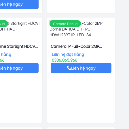
Liên hệ ngay
hua
Camera Dahua
e Starlight HDCVI
Camera IP Full-Color 2MP
 DH-HAC-
Dome DAHUA DH-IPC-
t hàng
Liên hệ đặt hàng
P
HDW1239T1P-LED-S4
966
0336.065.966
Liên hệ ngay
Liên hệ ngay