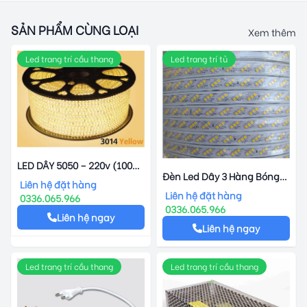
SẢN PHẨM CÙNG LOẠI
Xem thêm
Led trang trí cầu thang
Led trang trí tủ
LED DÂY 5050 – 220v (100
Đèn Led Dây 3 Hàng Bóng
MÉT)
Liên hệ đặt hàng
2835
Liên hệ đặt hàng
0336.065.966
0336.065.966
Liên hệ ngay
Liên hệ ngay
Led trang trí cầu thang
Led trang trí cầu thang