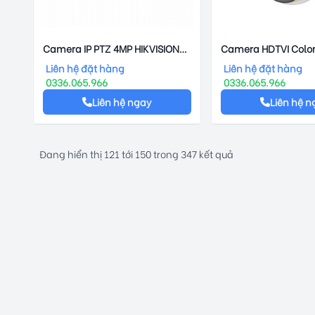
Camera IP PTZ 4MP HIKVISION
Camera HDTVI Colo
DS-2DE4A425IW-DE
HIKVISION DS-2CE7
Liên hệ đặt hàng
Liên hệ đặt hàng
0336.065.966
0336.065.966
Liên hệ ngay
Liên hệ n
Đang hiển thị
121
tới
150
trong
347
kết quả