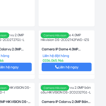
vison
Camera Hikvison
Colorvu 2.0MP
Camera IP Dome 4.0MP
 DS-2CD2T27G1-L
Hikvision DS-2CD2742FWD-IZS
t hàng
Liên hệ đặt hàng
966
0336.065.966
Liên hệ ngay
Liên hệ ngay
vison
Camera Hikvison
2MP HIKVISION DS-
Camera IP Colorvu 2.0MP Bán