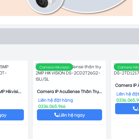
Camera Hikvison
Camera Hik
Camera IP Ả
P Hikvision
Camera IP AcuSense Thân Trụ
DS-2TD121
Liên hệ đặ
(2.8mm)
2MP HIKVISION DS-2CD2T26G2-
Liên hệ đặt hàng
0336.065.
ISU/SL
0336.065.966
gay
Liên hệ ngay