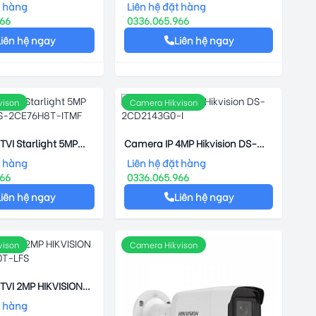
D-I
Cầu HIKVISION DS-2CD2327G1-
t hàng
Liên hệ đặt hàng
L
966
0336.065.966
Liên hệ ngay
Liên hệ ngay
vison
Camera Hikvison
VI Starlight 5MP
Camera IP 4MP Hikvision DS-
DS-2CE76H8T-ITMF
2CD2143G0-I
t hàng
Liên hệ đặt hàng
966
0336.065.966
Liên hệ ngay
Liên hệ ngay
vison
Camera Hikvison
VI 2MP HIKVISION
0T-LFS
t hàng