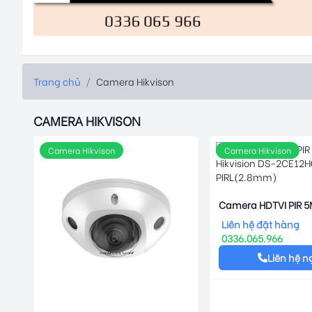
Trang chủ
/
Camera Hikvison
CAMERA HIKVISON
Camera Hikvison
Camera Hikvison
Camera HDTVI PIR 5M
DS-2CE12H0T-PIRL
Liên hệ đặt hàng
0336.065.966
Liên hệ n