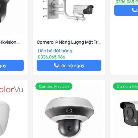
0336.065.
ikvision
Camera IP Năng Lượng Mặt Trời
4G Hikvision DS-2XS6A25G0-
Liên hệ đặt hàng
I/CH20S40
0336.065.966
gay
Liên hệ ngay
Camera Hikvison
Camera Hik