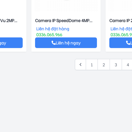
rVu 2MP
Camera IP SpeedDome 4MP
Camera IP 
2DF3T-FS
HIKVISION DS-2DE2A404W-DE3
2CD2T27G3
Liên hệ đặt hàng
Liên hệ đặ
0336.065.966
0336.065.
gay
Liên hệ ngay
1
2
3
4