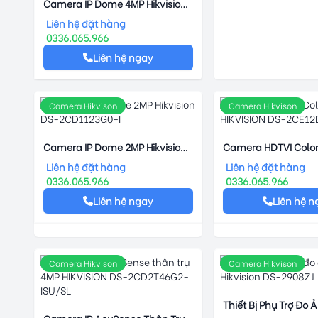
Camera IP Dome 4MP Hikvision
DS-2CD2543G2-IWS
Liên hệ đặt hàng
0336.065.966
Liên hệ ngay
Camera Hikvison
Camera Hikvison
Camera IP Dome 2MP Hikvision
Camera HDTVI Colo
DS-2CD1123G0-I
HIKVISION DS-2CE1
Liên hệ đặt hàng
Liên hệ đặt hàng
0336.065.966
0336.065.966
Liên hệ ngay
Liên hệ n
Camera Hikvison
Camera Hikvison
Thiết Bị Phụ Trợ Đo 