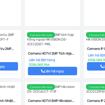
Camera Hikvison
Camera Hik
rVu 2MP
Camera IP 
2DFT-F
Camera HDTVI 2MP Tích Hợp
HIKVISION
Liên hệ đặ
Hồng Ngoại HIKVISION DS-
Liên hệ đặt hàng
0336.065.
2CE12D8T-PIRL
0336.065.966
gay
Liên hệ ngay
Camera Hikvison
Camera Hik
Ảnh Nhiệt
Camera HDTVI 8MP Hikvision
Camera IP 