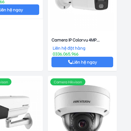
966
Liên hệ ngay
Camera IP Colorvu 4MP
HIKVISION DS-2CD2047G2-LU
Liên hệ đặt hàng
Tích Hợp MIC
0336.065.966
Liên hệ ngay
vison
Camera Hikvison