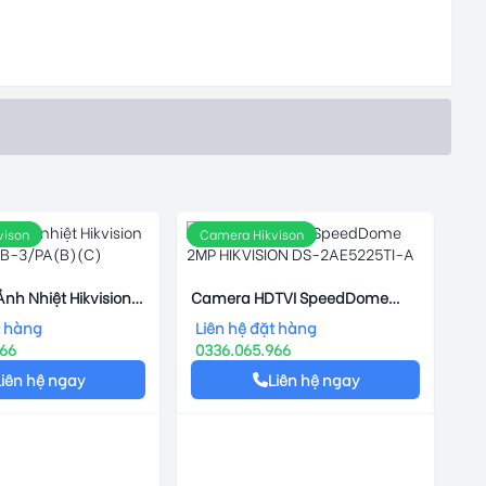
vison
Camera Hikvison
nh Nhiệt Hikvision
Camera HDTVI SpeedDome
7B-3/PA(B)(C)
2MP HIKVISION DS-2AE5225TI-A
t hàng
Liên hệ đặt hàng
966
0336.065.966
Liên hệ ngay
Liên hệ ngay