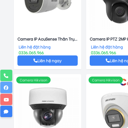
Camera IP AcuSense Thân Trụ
Camera IP PTZ 2MP H
4MP HIKVISION DS-2CD2046G2-
DS-2DE2202I-DE3
Liên hệ đặt hàng
Liên hệ đặt hàng
IU/SL
0336.065.966
0336.065.966
Liên hệ ngay
Liên hệ n
Camera Hikvison
Camera Hikvison