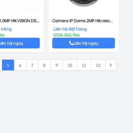
2.0MP HIKVISION DS-
Camera IP Dome 2MP Hikvision
E-L
DS-2CD2121G0-IWS(2AX)
t hàng
Liên hệ đặt hàng
966
0336.065.966
Liên hệ ngay
Liên hệ ngay
5
6
7
8
9
10
11
12