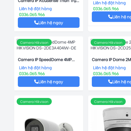
Camera IP AcuSense Thân Trụ
Hikvision DS-2908ZJ
Liên hệ đặt hàng
4MP HIKVISION DS-2CD2T46G2-
Liên hệ đặt hàng
0336.065.966
ISU/SL
0336.065.966
Liên hệ n
Liên hệ ngay
Camera Hikvison
Camera Hikvison
Camera IP SpeedDome 4MP
Camera IP Dome 2M
HIKVISION DS-2DE3A404IW-DE
DS-2CD2523G0-IS
Liên hệ đặt hàng
Liên hệ đặt hàng
0336.065.966
0336.065.966
Liên hệ ngay
Liên hệ n
Camera Hikvison
Camera Hikvison