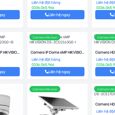
DS-2CE16U1T-IT3F
2CD2125FW
Liên hệ đặt hàng
Liên hệ đặ
0336.065.966
0336.065.
gay
Liên hệ ngay
Camera Hikvison
Camera Hik
P HIKVISION
Camera IP Dome 6MP HIKVISION
Camera HDT
DS-2CD2163G0-I
HIKVISION 
Liên hệ đặt hàng
Liên hệ đặ
0336.065.966
0336.065.
gay
Liên hệ ngay
Camera Hikvison
Camera Hik
Camera HDT
DS-2CE17D
Liên hệ đặ