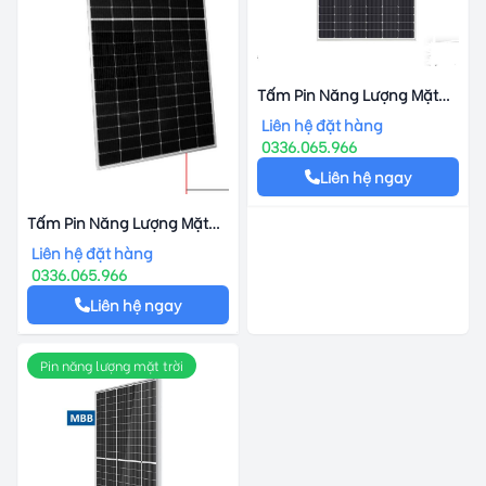
Tấm Pin Năng Lượng Mặt
Trời Vsun460-120MH Công
Liên hệ đặt hàng
Suất 460W
0336.065.966
Liên hệ ngay
Tấm Pin Năng Lượng Mặt
Trời Suntech STPXXXS –
Liên hệ đặt hàng
C72/Pmhg Công Suất 530-
0336.065.966
550W
Liên hệ ngay
Pin năng lượng mặt trời