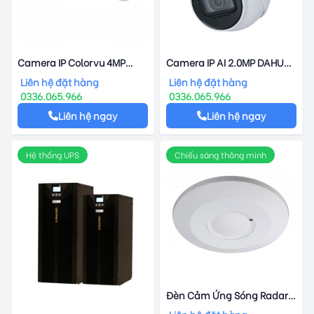
Camera IP Colorvu 4MP
Camera IP AI 2.0MP DAHUA
HIKVISION DS-2CD2T47G2-L
DH-IPC-HDW3241TMP-AS
Liên hệ đặt hàng
Liên hệ đặt hàng
0336.065.966
0336.065.966
Liên hệ ngay
Liên hệ ngay
Hệ thống UPS
Chiếu sáng thông minh
Đèn Cảm Ứng Sóng Radar
Kawa RS03B