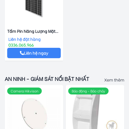
Tấm Pin Năng Lượng Mặt
Trời Leapton Solar LP210-
Liên hệ đặt hàng
M-50-MH 480-505W
0336.065.966
Liên hệ ngay
AN NINH - GIÁM SÁT NỔI BẬT NHẤT
Xem thêm
Camera Hikvison
Báo động - Báo cháy