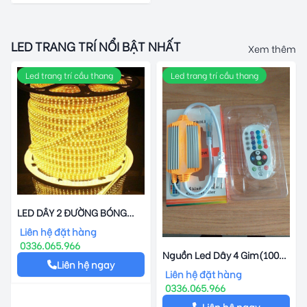
LED TRANG TRÍ NỔI BẬT NHẤT
Xem thêm
Led trang trí cầu thang
Led trang trí cầu thang
LED DÂY 2 ĐƯỜNG BÓNG
2835 (CUỘN 100 MÉT ĐỦ )
Liên hệ đặt hàng
0336.065.966
Nguồn Led Dây 4 Gim(100
Liên hệ ngay
Mét)
Liên hệ đặt hàng
0336.065.966
Liên hệ ngay