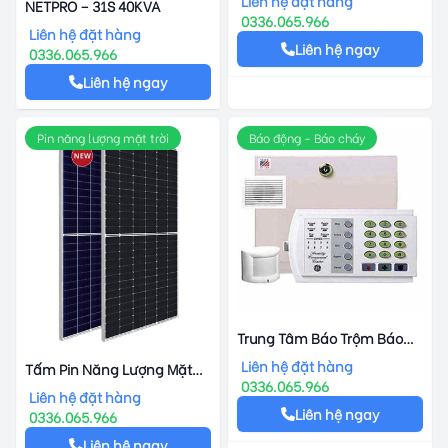
Liên hệ đặt hàng
NETPRO – 31S 40KVA
0336.065.966
Liên hệ đặt hàng
Liên hệ ngay
0336.065.966
Liên hệ ngay
Pin năng lượng mặt trời
Báo động - Báo cháy
Trung Tâm Báo Trộm Báo
Cháy NETWORX NX-8E 16
Liên hệ đặt hàng
Tấm Pin Năng Lượng Mặt
Zone
0336.065.966
Trời Canadian HiKu5
Liên hệ đặt hàng
Liên hệ ngay
0336.065.966
Liên hệ ngay