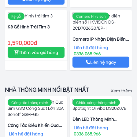
Kệ gỗ
Camera Hikvison
Kệ Gỗ Hình Trái Tim 3
Camera IP Nhận Diện Biển
1,590,000đ
Số HIKVISION DS-
Liên hệ đặt hàng
2CD7026G0/EP-I
Thêm vào giỏ hàng
0336.065.966
Liên hệ ngay
NHÀ THÔNG MINH NỔI BẬT NHẤT
Xem thêm
Công tắc thông minh
Chiếu sáng thông minh
Đèn LED Thông Minh
Công Tắc Điều Khiển Qua
Spotlight Orvibo DS20Z07B
Liên hệ đặt hàng
Sim GSM Công Suất Lớn 30A
Liên hệ đặt hàng
0336.065.966