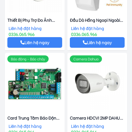
Thiết Bị Phụ Trợ Đo Ảnh
Đầu Dò Hồng Ngoại Ngoài
Nhiệt Hikvision DS-2909ZJ
Trời AMC SOUTDOOR/L
Liên hệ đặt hàng
Liên hệ đặt hàng
0336.065.966
0336.065.966
Liên hệ ngay
Liên hệ ngay
Báo động - Báo cháy
Camera Dahua
Card Trung Tâm Báo Động
Camera HDCVI 2MP DAHUA
8 Vùng AMC CS-K8
DH-HAC-HFW1200TP-A-S5
Liên hệ đặt hàng
Liên hệ đặt hàng
Tích Hợp Mic
0336.065.966
0336.065.966