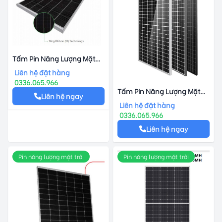
Tấm Pin Năng Lượng Mặt
Trời Jinko Solar Tiger 78TR
Liên hệ đặt hàng
460-480W
0336.065.966
Tấm Pin Năng Lượng Mặt
Liên hệ ngay
Trời Leapton Solar LP166-
Liên hệ đặt hàng
M-72-MH 430-450W
0336.065.966
Liên hệ ngay
Pin năng lượng mặt trời
Pin năng lượng mặt trời