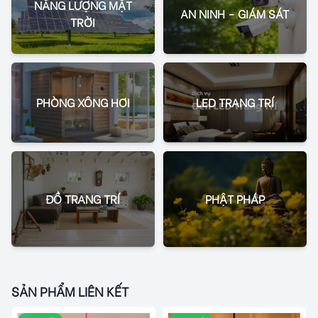
NĂNG LƯỢNG MẶT
AN NINH - GIÁM SÁT
TRỜI
PHÒNG XÔNG HƠI
LED TRANG TRÍ
ĐỒ TRANG TRÍ
PHẬT PHÁP
SẢN PHẨM LIÊN KẾT