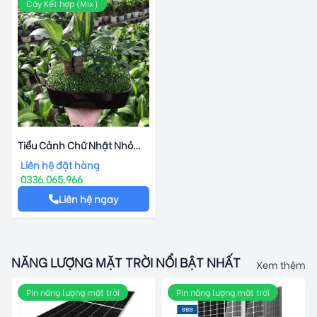
Cây Kết hợp (Mix)
Tiểu Cảnh Chữ Nhật Nhỏ
Thiết Mộc Lan
Liên hệ đặt hàng
0336.065.966
Liên hệ ngay
NĂNG LƯỢNG MẶT TRỜI NỔI BẬT NHẤT
Xem thêm
Pin năng lượng mặt trời
Pin năng lượng mặt trời