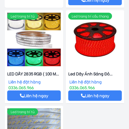
Led trang trí tủ
Led trang trí cầu thang
LED DÂY 2835 RGB ( 100 MÉT
Led Dây Ánh Sáng Đỏ
)
Duhal 6w
Liên hệ đặt hàng
Liên hệ đặt hàng
0336.065.966
0336.065.966
Liên hệ ngay
Liên hệ ngay
Led trang trí tủ