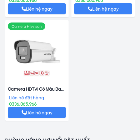
Liên hệ ngay
Liên hệ ngay
Camera Hikvison
Camera HDTVI Có Màu Ban
Đêm 5MP HIKVISION DS-
Liên hệ đặt hàng
2CE12KF0T-FS
0336.065.966
Liên hệ ngay