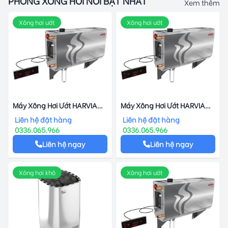
PHÒNG XÔNG HƠI NỔI BẬT NHẤT
Xem thêm
Xông hơi ướt
Xông hơi ướt
Máy Xông Hơi Ướt HARVIA
Máy Xông Hơi Ướt HARVIA
HGX-110
HGX-45
Liên hệ đặt hàng
Liên hệ đặt hàng
0336.065.966
0336.065.966
Liên hệ ngay
Liên hệ ngay
Xông hơi khô
Xông hơi ướt