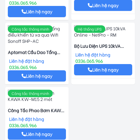
Sonoff GSM-G5
0336.065.966
Liên hệ ngay
Liên hệ ngay
Công tắc thông minh
Hệ thống UPS
Bộ Lưu Điện UPS 10kVA
Aptomat Cầu Dao Tổng
Online - NetPro – RM
Liên hệ đặt hàng
Điều Khiển Từ Xa Qua Wifi
Liên hệ đặt hàng
0336.065.966
Sonoff SHP-AC
0336.065.966
Liên hệ ngay
Liên hệ ngay
Công tắc thông minh
Công Tắc Phao Bơm KAWA
KW-M15 2 Mét
Liên hệ đặt hàng
0336.065.966
Liên hệ ngay